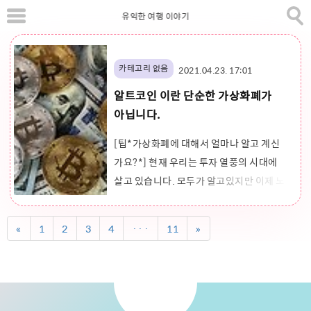
본
유익한 여행 이야기
문
으
로
바
카테고리 없음
2021.04.23. 17:01
로
알트코인 이란 단순한 가상화폐가
가
아닙니다.
기
[팁*가상화폐에 대해서 얼마나 알고 계신
가요?*] 현재 우리는 투자 열풍의 시대에
살고 있습니다. 모두가 알고있지만 이제 노
동을 해서 많은 자산을 모으기에 힘든 시대
입니다. 이런 상황 속에서 테슬라의 일론
«
1
2
3
4
···
11
»
머스크도 이런 말을 합니다. [**"달을 향해
짖는 강아지"**] 알트코인과 가상화폐 그
리고 비트코인에 대한 전망과 사실을 알려
드리도록 하겠습니다. 투자시대에 살아가