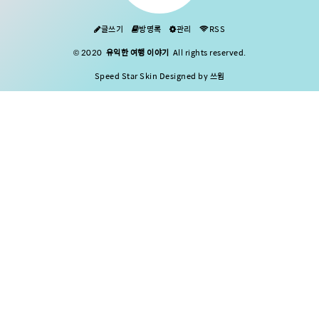
는 우리가 참고하기 좋은 포스팅 우리나라
에 러시아 백신이 들어오면 오를 수밖에 없
글쓰기
방명록
관리
RSS
는 기업에 관한 포스팅 링크 재난지원금(제
© 2020
유익한 여행 이야기
All rights reserved.
로페이) 사용 가능한 곳 소개 포스팅 링크
Speed Star Skin Designed by 쓰윔
일론 머스크의 지지를 받는 도지코인에 관
한 포스팅 링크 비트코인 먼저 정확히 알아
야 한다. 비트코인과 알트코인 가상화폐,
그리고 암호화폐 등 우리가 본질적으로 알
아햐 하는 사실은..