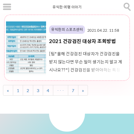
본
유익한 여행 이야기
문
으
로
바
유익한의 스포츠센터
2021.04.22. 11:58
로
2021 건강검진 대상자 조회방법
가
기
[팁*올해 건강검진 대상자가 건강검진을
받지 않는다면 무슨 일이 생기는지 알고 계
시나요??*] 건강검진을 받아야하는 특정
대상자는 매년 선발이 됩니다. 그리고 만약
한해에 건강검진 대상자에 선발이 되었는
«
1
2
3
4
···
7
»
데 건강검진을 받지 않는다면 [강조*과태
료가 부가될 수 있습니다*] 그리고 국가에
서 별도로 지원하는 암환자 의료비 지원사
업대상에서 제외가 될 수 있습니다. 건강검
진 대상자 핸드폰, 인터넷으로 조회하는 방