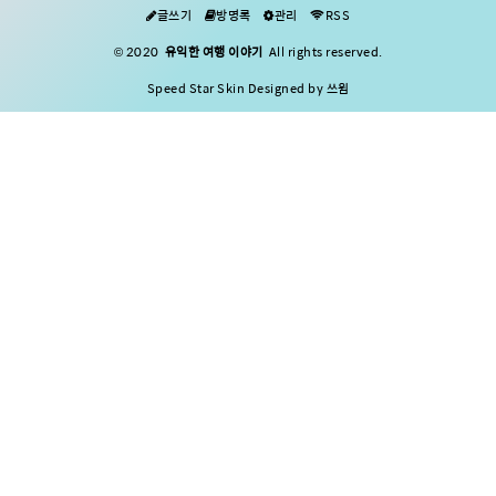
법 회사에 다니는 건강보험 직장가입자의
글쓰기
방명록
관리
RSS
경우 회사에서 대부분 알려줘서 검진을 받
© 2020
유익한 여행 이야기
All rights reserved.
게 되지만 일반 지역 가입자의 경우 [강조*
Speed Star Skin Designed by 쓰윔
올해 자신이 건강검진 대상자인지 헷갈리
는 경우가 많습니다*] 만약 건강검진 대상
자인 경우 집으로 우편이 날아오지만 기억
하지 못하는 경우가 대다수입니다. 그렇기
때문에 여러분이 간단하게 ..