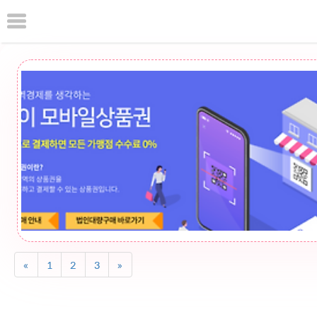
본
문
으
로
바
로
가
기
«
1
2
3
»