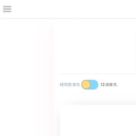
본
문
으
로
바
로
가
기