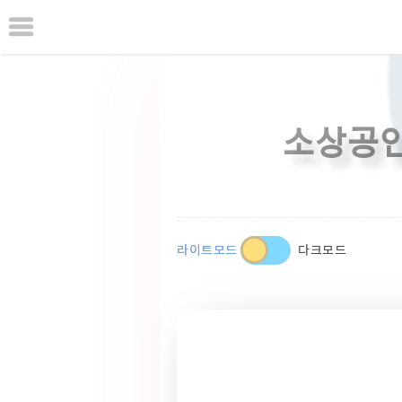
본
문
으
로
바
로
가
소상공인
기